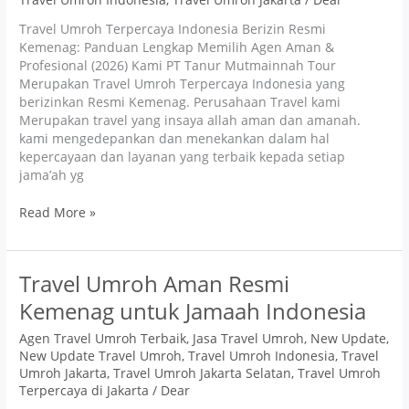
Indonesia
Travel Umroh Terpercaya Indonesia Berizin Resmi
Kemenag: Panduan Lengkap Memilih Agen Aman &
Profesional (2026) Kami PT Tanur Mutmainnah Tour
Merupakan Travel Umroh Terpercaya Indonesia yang
berizinkan Resmi Kemenag. Perusahaan Travel kami
Merupakan travel yang insaya allah aman dan amanah.
kami mengedepankan dan menekankan dalam hal
kepercayaan dan layanan yang terbaik kepada setiap
jama’ah yg
Read More »
Travel
Travel Umroh Aman Resmi
Umroh
Kemenag untuk Jamaah Indonesia
Aman
Resmi
Agen Travel Umroh Terbaik
,
Jasa Travel Umroh
,
New Update
,
Kemenag
New Update Travel Umroh
,
Travel Umroh Indonesia
,
Travel
untuk
Umroh Jakarta
,
Travel Umroh Jakarta Selatan
,
Travel Umroh
Jamaah
Terpercaya di Jakarta
/
Dear
Indonesia