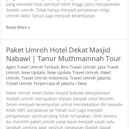
yang memiliki nilai spiritual lebih tinggi, yaitu menjalankan
ibadah umroh. Tidak hanya menjadi perjalanan religi,
Umroh Akhir Tahun juga menjadi kesempatan
Read More »
Paket
Paket Umroh Hotel Dekat Masjid
Umroh
Nabawi | Tanur Muthmainnah Tour
Hotel
Dekat
Agen Travel Umroh Terbaik
,
Biro Travel Umrah
,
Jasa Travel
Masjid
Umroh
,
New Update
,
New Update Travel Umroh
,
Paket
Nabawi
Umroh
,
Travel Umroh Indonesia
,
Travel Umroh Jakarta
,
|
Travel Umroh Terpercaya di Jakarta
/
Dear
Tanur
Paket Umroh Hotel Dekat Masjid Nabawi Menjalankan
Muthmainnah
ibadah umroh merupakan impian banyak umat Muslim.
Tour
Selain menjadi kesempatan untuk mendekatkan diri kepada
Allah SWT, perjalanan ke Tanah Suci juga menjadi
pengalaman spiritual yang tidak terlupakan. Oleh karena
itu, memilih paket umroh yang tepat menjadi salah satu
langkah penting agar seluruh rangkaian ibadah dapat