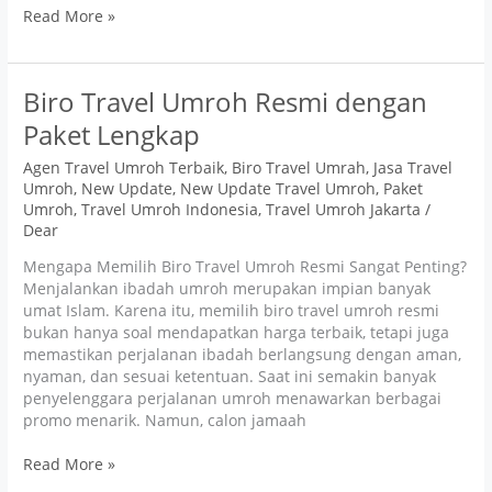
Read More »
Biro
Biro Travel Umroh Resmi dengan
Travel
Paket Lengkap
Umroh
Resmi
Agen Travel Umroh Terbaik
,
Biro Travel Umrah
,
Jasa Travel
dengan
Umroh
,
New Update
,
New Update Travel Umroh
,
Paket
Paket
Umroh
,
Travel Umroh Indonesia
,
Travel Umroh Jakarta
/
Lengkap
Dear
Mengapa Memilih Biro Travel Umroh Resmi Sangat Penting?
Menjalankan ibadah umroh merupakan impian banyak
umat Islam. Karena itu, memilih biro travel umroh resmi
bukan hanya soal mendapatkan harga terbaik, tetapi juga
memastikan perjalanan ibadah berlangsung dengan aman,
nyaman, dan sesuai ketentuan. Saat ini semakin banyak
penyelenggara perjalanan umroh menawarkan berbagai
promo menarik. Namun, calon jamaah
Read More »