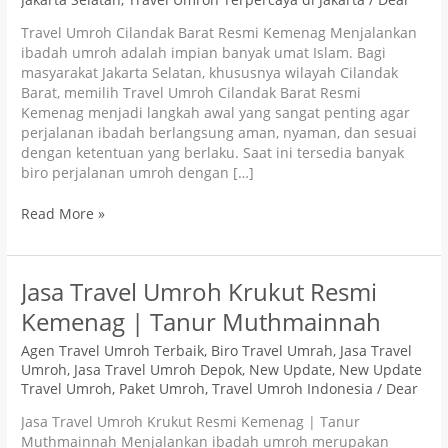
Travel Umroh Cilandak Barat Resmi Kemenag Menjalankan
ibadah umroh adalah impian banyak umat Islam. Bagi
masyarakat Jakarta Selatan, khususnya wilayah Cilandak
Barat, memilih Travel Umroh Cilandak Barat Resmi
Kemenag menjadi langkah awal yang sangat penting agar
perjalanan ibadah berlangsung aman, nyaman, dan sesuai
dengan ketentuan yang berlaku. Saat ini tersedia banyak
biro perjalanan umroh dengan […]
Read More »
Jasa
Jasa Travel Umroh Krukut Resmi
Travel
Kemenag | Tanur Muthmainnah
Umroh
Krukut
Agen Travel Umroh Terbaik
,
Biro Travel Umrah
,
Jasa Travel
Resmi
Umroh
,
Jasa Travel Umroh Depok
,
New Update
,
New Update
Kemenag
Travel Umroh
,
Paket Umroh
,
Travel Umroh Indonesia
/
Dear
|
Jasa Travel Umroh Krukut Resmi Kemenag | Tanur
Tanur
Muthmainnah Menjalankan ibadah umroh merupakan
Muthmainnah