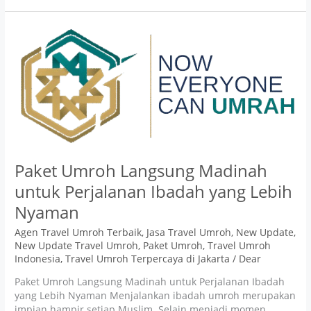
Paket
Umroh
Langsung
Madinah
untuk
Perjalanan
Ibadah
yang
Lebih
Nyaman
Paket Umroh Langsung Madinah
untuk Perjalanan Ibadah yang Lebih
Nyaman
Agen Travel Umroh Terbaik
,
Jasa Travel Umroh
,
New Update
,
New Update Travel Umroh
,
Paket Umroh
,
Travel Umroh
Indonesia
,
Travel Umroh Terpercaya di Jakarta
/
Dear
Paket Umroh Langsung Madinah untuk Perjalanan Ibadah
yang Lebih Nyaman Menjalankan ibadah umroh merupakan
impian hampir setiap Muslim. Selain menjadi momen