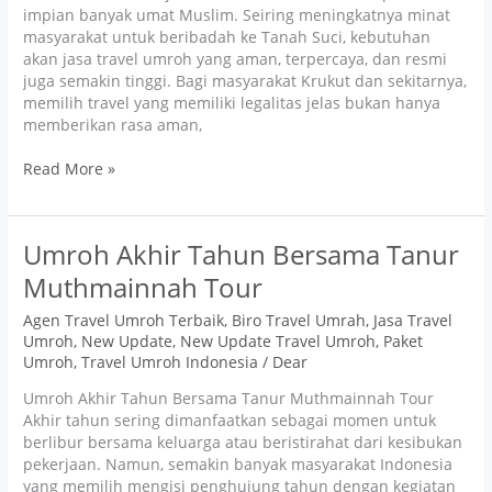
impian banyak umat Muslim. Seiring meningkatnya minat
masyarakat untuk beribadah ke Tanah Suci, kebutuhan
akan jasa travel umroh yang aman, terpercaya, dan resmi
juga semakin tinggi. Bagi masyarakat Krukut dan sekitarnya,
memilih travel yang memiliki legalitas jelas bukan hanya
memberikan rasa aman,
Read More »
Umroh
Umroh Akhir Tahun Bersama Tanur
Akhir
Muthmainnah Tour
Tahun
Bersama
Agen Travel Umroh Terbaik
,
Biro Travel Umrah
,
Jasa Travel
Tanur
Umroh
,
New Update
,
New Update Travel Umroh
,
Paket
Muthmainnah
Umroh
,
Travel Umroh Indonesia
/
Dear
Tour
Umroh Akhir Tahun Bersama Tanur Muthmainnah Tour
Akhir tahun sering dimanfaatkan sebagai momen untuk
berlibur bersama keluarga atau beristirahat dari kesibukan
pekerjaan. Namun, semakin banyak masyarakat Indonesia
yang memilih mengisi penghujung tahun dengan kegiatan