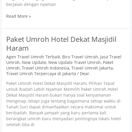
berjalan dengan nyaman
Read More »
Paket
Paket Umroh Hotel Dekat Masjidil
Umroh
Haram
Hotel
Dekat
Agen Travel Umroh Terbaik
,
Biro Travel Umrah
,
Jasa Travel
Masjidil
Umroh
,
New Update
,
New Update Travel Umroh
,
Paket
Haram
Umroh
,
Travel Umroh Indonesia
,
Travel Umroh Jakarta
,
Travel Umroh Terpercaya di Jakarta
/
Dear
Paket Umroh Hotel Dekat Masjidil Haram, Pilihan Tepat
untuk Ibadah Lebih Nyaman Memilih Paket Umroh Hotel
Dekat Masjidil Haram bukan hanya soal kenyamanan
menginap, tetapi juga tentang bagaimana setiap waktu di
Tanah Suci dapat dimanfaatkan secara maksimal untuk
beribadah. Banyak jamaah yang baru pertama kali
berangkat umroh baru menyadari pentingnya lokasi hotel
setelah tiba di