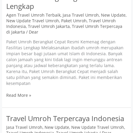
Lengkap
Agen Travel Umroh Terbaik
,
Jasa Travel Umroh
,
New Update
,
New Update Travel Umroh
,
Paket Umroh
,
Travel Umroh
Indonesia
,
Travel Umroh Jakarta
,
Travel Umroh Terpercaya
di Jakarta
/
Dear
Paket Umroh Berangkat Cepat Resmi Kemenag dengan
Fasilitas Lengkap Melaksanakan ibadah umroh merupakan
impian besar bagi jutaan umat Islam di Indonesia. Banyak
calon jamaah yang kini tidak lagi ingin menunggu antrean
panjang atau jadwal keberangkatan yang terlalu lama.
Karena itu, Paket Umroh Berangkat Cepat menjadi salah
satu pilihan yang semakin diminati. Paket ini memberikan
kesempatan
Read More »
Travel
Travel Umroh Terpercaya Indonesia
Umroh
Jasa Travel Umroh
,
New Update
,
New Update Travel Umroh
,
Terpercaya
Travel Umroh Indonesia
,
Travel Umroh Jakarta
/
Dear