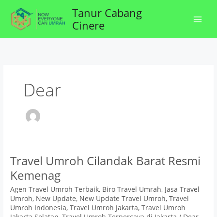
Lewati
Tanur Cabang
ke
Cinere
konten
Dear
Travel
Travel Umroh Cilandak Barat Resmi
Umroh
Kemenag
Cilandak
Barat
Agen Travel Umroh Terbaik
,
Biro Travel Umrah
,
Jasa Travel
Resmi
Umroh
,
New Update
,
New Update Travel Umroh
,
Travel
Kemenag
Umroh Indonesia
,
Travel Umroh Jakarta
,
Travel Umroh
Jakarta Selatan
,
Travel Umroh Terpercaya di Jakarta
/
Dear