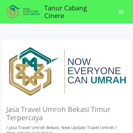
Lewati
Tanur Cabang
ke
Cinere
konten
Jasa Travel Umroh Bekasi Timur
Terpercaya
/
Jasa Travel Umroh Bekasi
,
New Update Travel Umroh
/