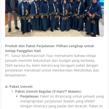
Produk dan Paket Perjalanan: Pilihan Lengkap untuk
Setiap Panggilan Hati
PT. Tanur Muthmainnah Tour memahami bahwa setiap
jamaah memiliki kebutuhan dan budget yang berbeda.
Oleh karena itu, kami merancang beragam paket dengan
penjelasan mendetail untuk memberikan fleksibilitas dan
kenyamanan.
A. Paket Umroh:
Paket Umroh Regular (9 Hari/7 Malam):
Penjelasan:
Paket ini dirancang untuk jamaah yang
menginginkan perjalanan ibadah yang efektif
dengan itinerary yang padat dan terarah. Paket ini