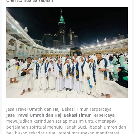
Oleh
Adinda Salsabilah
Jasa Travel Umroh dan Haji Bekasi Timur Terpercaya
Jasa Travel Umroh dan Haji Bekasi Timur Terpercaya
mewujudkan kerinduan setiap muslim untuk menapaki
perjalanan spiritual menuju Tanah Suci. Ibadah umroh dan
haji bukan sekadar ritual, tetapi merupakan manifestasi